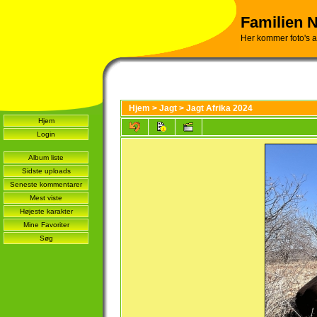
Familien 
Her kommer foto's a
Hjem
>
Jagt
>
Jagt Afrika 2024
Hjem
Login
Album liste
Sidste uploads
Seneste kommentarer
Mest viste
Højeste karakter
Mine Favoriter
Søg