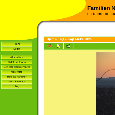
Familien 
Her kommer foto's a
Hjem
>
Jagt
>
Jagt Afrika 2024
Hjem
Login
Album liste
Sidste uploads
Seneste kommentarer
Mest viste
Højeste karakter
Mine Favoriter
Søg