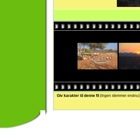
Giv karakter til denne fil
(Ingen stemmer endnu)